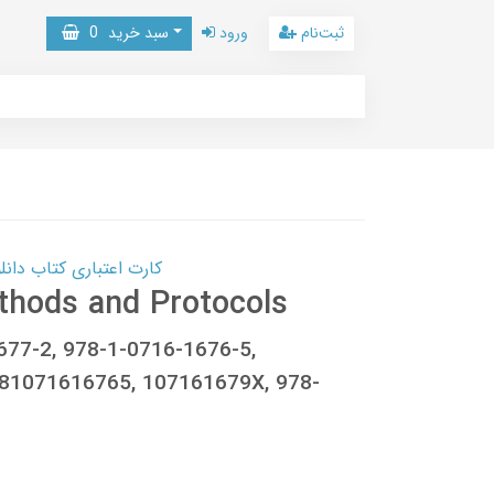
ثبت‌نام
ورود
سبد خرید
0
کارت اعتباری کتاب دانلود با 10,000,000 اعتبار دانلود کتا
thods and Protocols
1677-2, 978-1-0716-1676-5,
81071616765, 107161679X, 978-