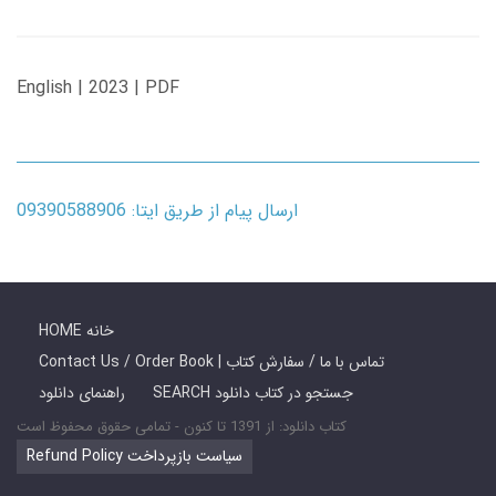
English | 2023 | PDF
ارسال پیام از طریق ایتا: 09390588906
HOME خانه
Contact Us / Order Book | تماس با ما / سفارش کتاب
SEARCH جستجو در کتاب دانلود
راهنمای دانلود
کتاب دانلود: از 1391 تا کنون - تمامی حقوق محفوظ است
Refund Policy سیاست بازپرداخت