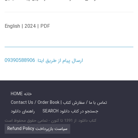
English | 2024 | PDF
ارسال پیام از طریق ایتا: 09390588906
HOME خانه
Contact Us / Order Book | تماس با ما / سفارش کتاب
SEARCH جستجو در کتاب دانلود
راهنمای دانلود
کتاب دانلود: از 1391 تا کنون - تمامی حقوق محفوظ است
Refund Policy سیاست بازپرداخت