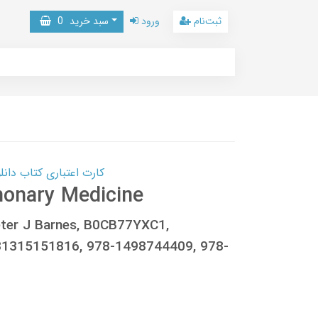
ثبت‌نام
ورود
سبد خرید
0
کارت اعتباری کتاب دانلود با 10,000,000 اعتبار دانلود کتا
monary Medicine
Peter J Barnes, B0CB77YXC1,
1315151816, 978-1498744409, 978-