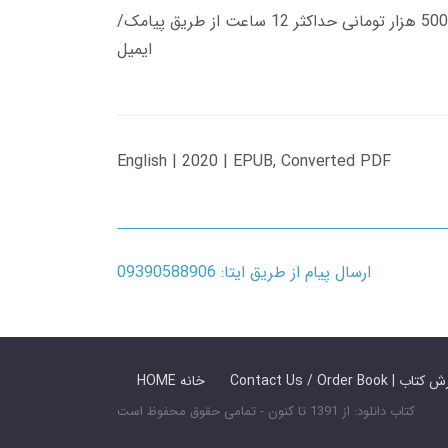
زمان تحویل کتاب های 600 هزار تومانی دانلود فوری از حساب کاربری می باشد، و زمان تحویل لینک دانلود کتاب های 500 هزار تومانی حداکثر 12 ساعت از طریق پیامک/
ایمیل
English | 2020 | EPUB, Converted PDF
ارسال پیام از طریق ایتا: 09390588906
 ما / سفارش کتاب
HOME خانه
کتاب دانلود: از 1391 تا کنون - تمامی حقوق محفوظ است