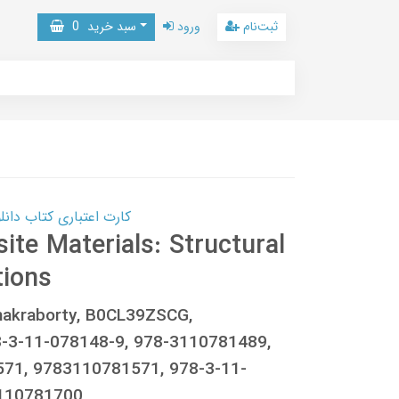
ثبت‌نام
ورود
سبد خرید
0
کارت اعتباری کتاب دانلود با 10,000,000 اعتبار دانلود کتا
te Materials: Structural
tions
hakraborty, B0CL39ZSCG,
-3-11-078148-9, 978-3110781489,
571, 9783110781571, 978-3-11-
3110781700