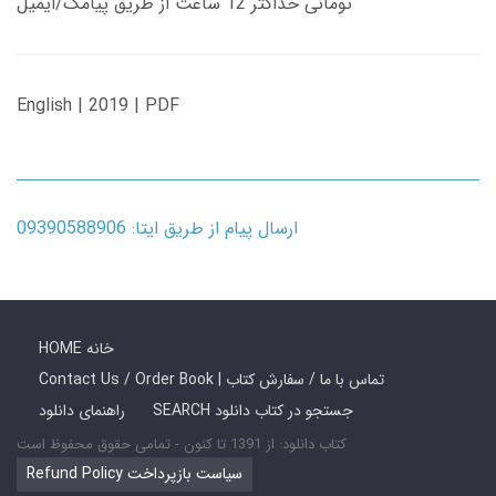
تومانی حداکثر 12 ساعت از طریق پیامک/ایمیل
English | 2019 | PDF
ارسال پیام از طریق ایتا: 09390588906
HOME خانه
Contact Us / Order Book | تماس با ما / سفارش کتاب
SEARCH جستجو در کتاب دانلود
راهنمای دانلود
کتاب دانلود: از 1391 تا کنون - تمامی حقوق محفوظ است
Refund Policy سیاست بازپرداخت