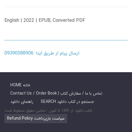
English | 2022 | EPUB, Converted PDF
ارسال پیام از طریق ایتا: 09390588906
HOME خانه
Contact Us / Order Book | تماس با ما / سفارش کتاب
SEARCH جستجو در کتاب دانلود
راهنمای دانلود
کتاب دانلود: از 1391 تا کنون - تمامی حقوق محفوظ است
Refund Policy سیاست بازپرداخت