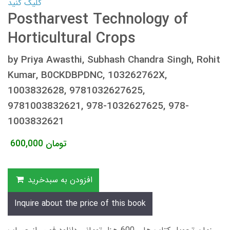
کلیک کنید
Postharvest Technology of
Horticultural Crops
by Priya Awasthi, Subhash Chandra Singh, Rohit
Kumar, B0CKDBPDNC, 103262762X,
1003832628, 9781032627625,
9781003832621, 978-1032627625, 978-
1003832621
تومان
600,000
افزودن به سبدخرید
Inquire about the price of this book