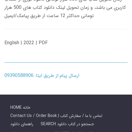
کاربری می باشد، و زمان تحویل لینک دانلود کتاب های 500 هزار
تومانی حداکثر 12 ساعت از طریق پیامک/ایمیل
English | 2022 | PDF
ارسال پیام از طریق ایتا: 09390588906
HOME خانه
Contact Us / Order Book | تماس با ما / سفارش کتاب
SEARCH جستجو در کتاب دانلود
راهنمای دانلود