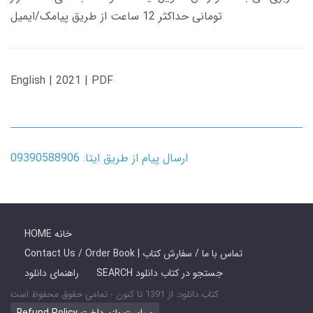
تومانی حداکثر 12 ساعت از طریق پیامک/ایمیل
English | 2021 | PDF
ارسال پیام از طریق ایتا: 09390588906
HOME خانه
Contact Us / Order Book | تماس با ما / سفارش کتاب
SEARCH جستجو در کتاب دانلود
راهنمای دانلود
کتاب دانلود: از 1391 تا کنون - تمامی حقوق محفوظ است