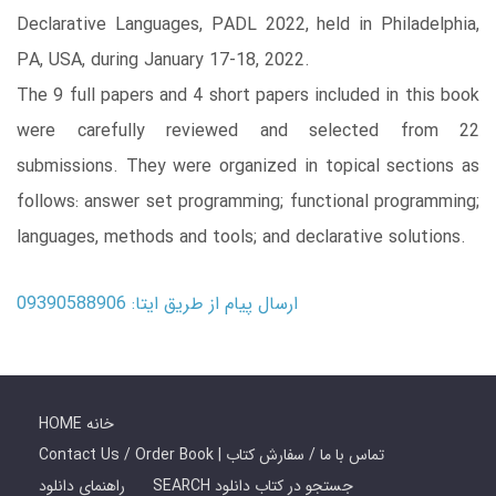
Declarative Languages, PADL 2022, held in Philadelphia,
PA, USA, during January 17-18, 2022.
The 9 full papers and 4 short papers included in this book
were carefully reviewed and selected from 22
submissions. They were organized in topical sections as
follows: answer set programming; functional programming;
languages, methods and tools; and declarative solutions.
ارسال پیام از طریق ایتا: 09390588906
HOME خانه
Contact Us / Order Book | تماس با ما / سفارش کتاب
SEARCH جستجو در کتاب دانلود
راهنمای دانلود