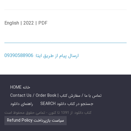
English | 2022 | PDF
ارسال پیام از طریق ایتا: 09390588906
HOME خانه
Contact Us / Order Book | تماس با ما / سفارش کتاب
SEARCH جستجو در کتاب دانلود
راهنمای دانلود
کتاب دانلود: از 1391 تا کنون - تمامی حقوق محفوظ است
Refund Policy سیاست بازپرداخت