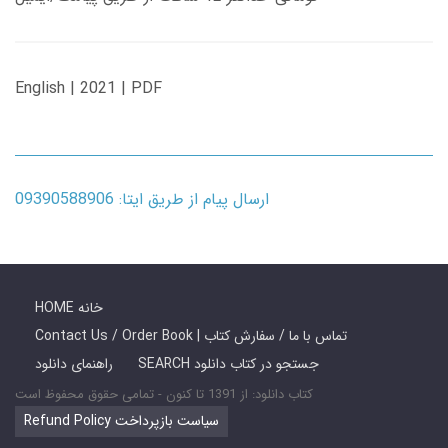
English | 2021 | PDF
ارسال پیام از طریق ایتا: 09390588906
HOME خانه
Contact Us / Order Book | تماس با ما / سفارش کتاب
SEARCH جستجو در کتاب دانلود
راهنمای دانلود
کتاب دانلود: از 1391 تا کنون - تمامی حقوق محفوظ است
Refund Policy سیاست بازپرداخت