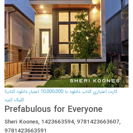
کارت اعتباری کتاب دانلود با 10,000,000 اعتبار دانلود کتاب!
کلیک کنید
Prefabulous for Everyone
Sheri Koones, 1423663594, 9781423663607,
9781423663591