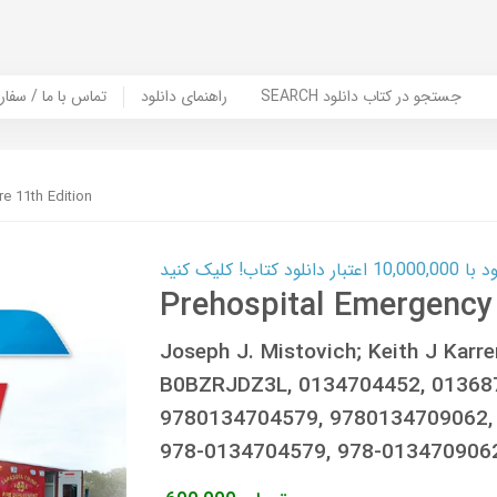
SEARCH جستجو در کتاب دانلود
راهنمای دانلود
Contact Us / Order Book | تماس با
e 11th Edition
ب! کلیک کنید
Prehospital Emergency 
Joseph J. Mistovich; Keith J Karre
B0BZRJDZ3L, 0134704452, 01368
9780134704579, 9780134709062,
978-0134704579, 978-013470906