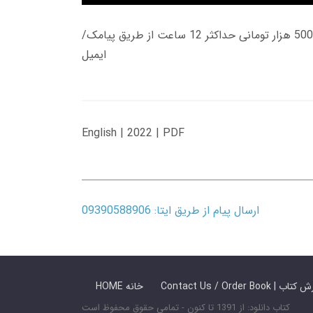
زمان تحویل کتاب های 600 هزار تومانی دانلود فوری از حساب کاربری می باشد، و زمان تحویل لینک دانلود کتاب های 500 هزار تومانی حداکثر 12 ساعت از طریق پیامک/
ایمیل
English | 2022 | PDF
ارسال پیام از طریق ایتا: 09390588906
 ما / سفارش کتاب
HOME خانه
کتاب دانلود: از 1391 تا کنون - تمامی حقوق محفوظ است