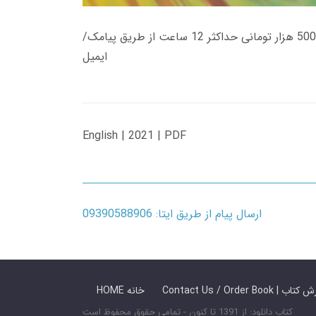
زمان تحویل کتاب های 600 هزار تومانی دانلود فوری از حساب کاربری می باشد، و زمان تحویل لینک دانلود کتاب های 500 هزار تومانی حداکثر 12 ساعت از طریق پیامک/
ایمیل
English | 2021 | PDF
ارسال پیام از طریق ایتا: 09390588906
 ما / سفارش کتاب
HOME خانه
کتاب دانلود: از 1391 تا کنون - تمامی حقوق محفوظ است