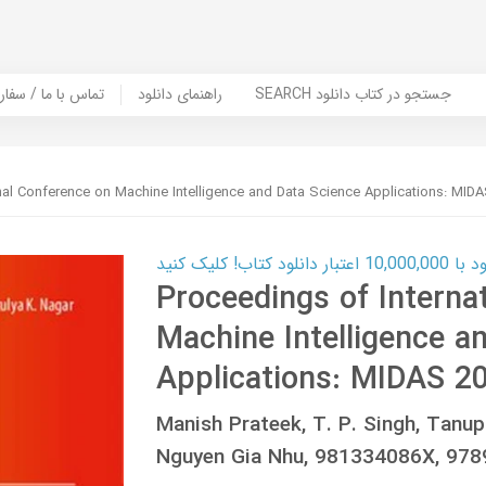
SEARCH جستجو در کتاب دانلود
راهنمای دانلود
Contact Us / Order Book | تماس با
nal Conference on Machine Intelligence and Data Science Applications: MID
ب! کلیک کنید
Proceedings of Interna
Machine Intelligence a
Applications: MIDAS 2
Manish Prateek, T. P. Singh, Tanu
Nguyen Gia Nhu, 981334086X, 97