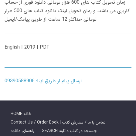
زمان تحویل کتاب های 600 هزار تومانی دانلود فوری از حساب
کاربری می باشد، و زمان تحویل لینک دانلود کتاب های 500 هزار
تومانی حداکثر 12 ساعت از طریق پیامک/ایمیل
English | 2019 | PDF
ارسال پیام از طریق ایتا: 09390588906
HOME خانه
Contact Us / Order Book | تماس با ما / سفارش کتاب
SEARCH جستجو در کتاب دانلود
راهنمای دانلود