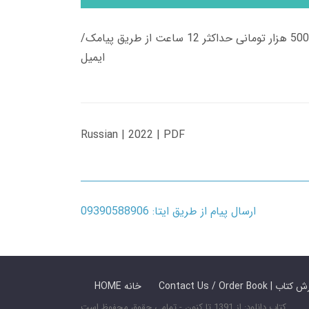
زمان تحویل کتاب های 600 هزار تومانی دانلود فوری از حساب کاربری می باشد، و زمان تحویل لینک دانلود کتاب های 500 هزار تومانی حداکثر 12 ساعت از طریق پیامک/
ایمیل
Russian | 2022 | PDF
ارسال پیام از طریق ایتا: 09390588906
 ما / سفارش کتاب
HOME خانه
کتاب دانلود: از 1391 تا کنون - تمامی حقوق محفوظ است