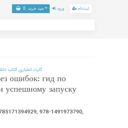
ثبت‌نام
ورود
سبد خرید
0
کارت اعتباری کتاب دانلود با 10,000,000 اعتبار دانلود کتا
з ошибок: гид по
и успешному запуску
9785171394929, 978-1491973790,