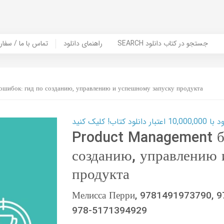
SEARCH جستجو در کتاب دانلود
راهنمای دانلود
Contact Us / Order Book | تماس با
ошибок: гид по созданию, управлению и успешному запуску продукта
ب! کلیک کنید
Product Management бе
созданию, управлению 
продукта
Мелисса Перри, 9781491973790, 
978-5171394929