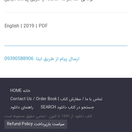
English | 2019 | PDF
ارسال پیام از طریق ایتا: 09390588906
HOME خانه
Contact Us / Order Book | تماس با ما / سفارش کتاب
SEARCH جستجو در کتاب دانلود
راهنمای دانلود
کتاب دانلود: از 1391 تا کنون - تمامی حقوق محفوظ است
Refund Policy سیاست بازپرداخت