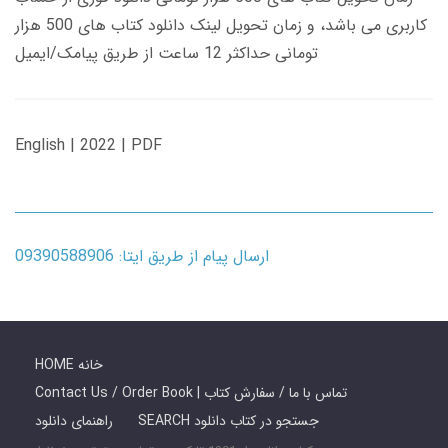
کاربری می باشد، و زمان تحویل لینک دانلود کتاب های 500 هزار
تومانی حداکثر 12 ساعت از طریق پیامک/ایمیل
English | 2022 | PDF
ارسال پیام از طریق ایتا: 09390588906
HOME خانه
Contact Us / Order Book | تماس با ما / سفارش کتاب
SEARCH جستجو در کتاب دانلود
راهنمای دانلود