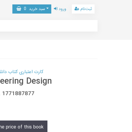
ثبت‌نام
ورود
سبد خرید
0
کارت اعتباری کتاب دانلود با 10,000,000 اعتبار دانلود کتا
eering Design
, 1771887877
he price of this book