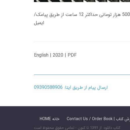
زمان تحویل کتاب های 600 هزار تومانی دانلود فوری از حساب کاربری می باشد، و زمان تحویل لینک دانلود کتاب های 500 هزار تومانی حداکثر 12 ساعت از طریق پیامک/
ایمیل
English | 2020 | PDF
ارسال پیام از طریق ایتا: 09390588906
 ما / سفارش کتاب
HOME خانه
کتاب دانلود: از 1391 تا کنون - تمامی حقوق محفوظ است