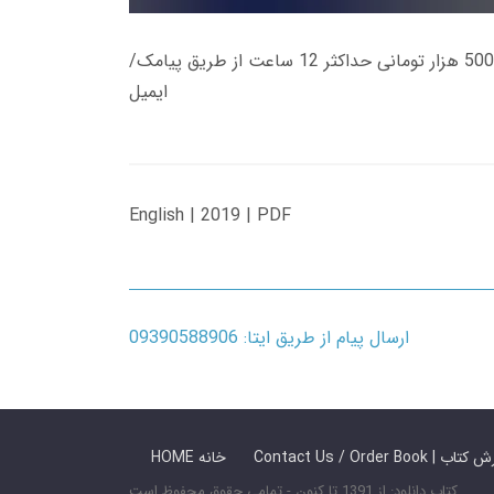
زمان تحویل کتاب های 600 هزار تومانی دانلود فوری از حساب کاربری می باشد، و زمان تحویل لینک دانلود کتاب های 500 هزار تومانی حداکثر 12 ساعت از طریق پیامک/
ایمیل
English | 2019 | PDF
ارسال پیام از طریق ایتا: 09390588906
 ما / سفارش کتاب
HOME خانه
کتاب دانلود: از 1391 تا کنون - تمامی حقوق محفوظ است