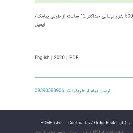
زمان تحویل کتاب های 600 هزار تومانی دانلود فوری از حساب کاربری می باشد، و زمان تحویل لینک دانلود کتاب های 500 هزار تومانی حداکثر 12 ساعت از طریق پیامک/
ایمیل
English | 2020 | PDF
ارسال پیام از طریق ایتا: 09390588906
 ما / سفارش کتاب
HOME خانه
کتاب دانلود: از 1391 تا کنون - تمامی حقوق محفوظ است