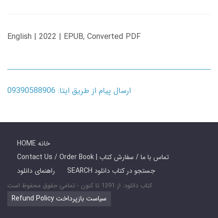
English | 2022 | EPUB, Converted PDF
ارسال پیام از طریق ایتا: 09390588906
HOME خانه
Contact Us / Order Book | تماس با ما / سفارش کتاب
SEARCH جستجو در کتاب دانلود
راهنمای دانلود
کتاب دانلود: از 1391 تا کنون - تمامی حقوق محفوظ است
Refund Policy سیاست بازپرداخت