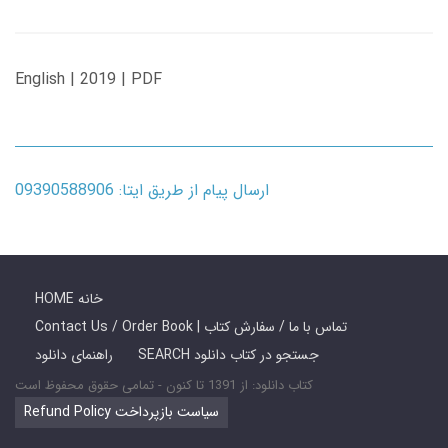
English | 2019 | PDF
ارسال پیام از طریق ایتا: 09390588906
HOME خانه
Contact Us / Order Book | تماس با ما / سفارش کتاب
SEARCH جستجو در کتاب دانلود
راهنمای دانلود
کتاب دانلود: از 1391 تا کنون - تمامی حقوق محفوظ است
Refund Policy سیاست بازپرداخت