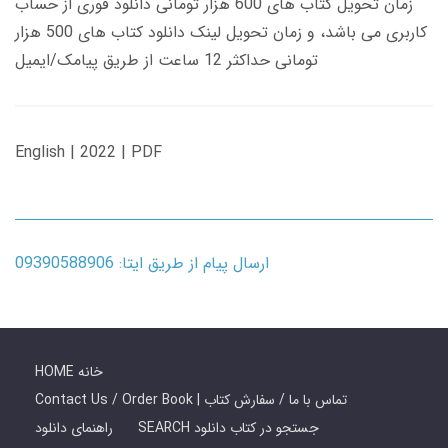
زمان تحویل کتاب های 600 هزار تومانی دانلود فوری از حساب
کاربری می باشد، و زمان تحویل لینک دانلود کتاب های 500 هزار
تومانی حداکثر 12 ساعت از طریق پیامک/ایمیل
English | 2022 | PDF
ارسال پیام از طریق ایتا: 09390588906
HOME خانه
Contact Us / Order Book | تماس با ما / سفارش کتاب
SEARCH جستجو در کتاب دانلود
راهنمای دانلود