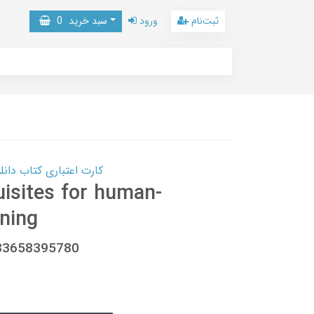
ثبت‌نام
ورود
سبد خرید
0
کارت اعتباری کتاب دانلود با 10,000,000 اعتبار دانلود کتا
uisites for human-
nning
783658395780