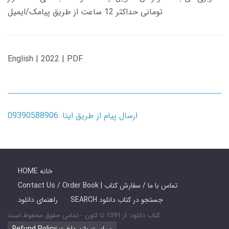
تومانی حداکثر 12 ساعت از طریق پیامک/ایمیل
English | 2022 | PDF
ارسال پیام از طریق ایتا: 09390588906
HOME خانه
Contact Us / Order Book | تماس با ما / سفارش کتاب
SEARCH جستجو در کتاب دانلود
راهنمای دانلود
کتاب دانلود: از 1391 تا کنون - تمامی حقوق محفوظ است