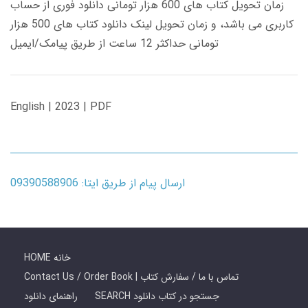
زمان تحویل کتاب های 600 هزار تومانی دانلود فوری از حساب
کاربری می باشد، و زمان تحویل لینک دانلود کتاب های 500 هزار
تومانی حداکثر 12 ساعت از طریق پیامک/ایمیل
English | 2023 | PDF
ارسال پیام از طریق ایتا: 09390588906
HOME خانه
Contact Us / Order Book | تماس با ما / سفارش کتاب
SEARCH جستجو در کتاب دانلود
راهنمای دانلود