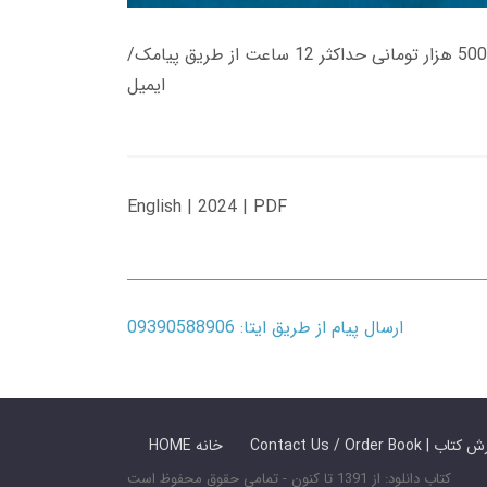
زمان تحویل کتاب های 600 هزار تومانی دانلود فوری از حساب کاربری می باشد، و زمان تحویل لینک دانلود کتاب های 500 هزار تومانی حداکثر 12 ساعت از طریق پیامک/
ایمیل
English | 2024 | PDF
ارسال پیام از طریق ایتا: 09390588906
 ما / سفارش کتاب
HOME خانه
کتاب دانلود: از 1391 تا کنون - تمامی حقوق محفوظ است