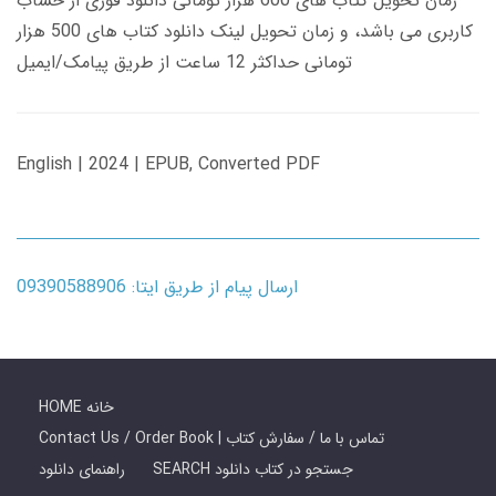
زمان تحویل کتاب های 600 هزار تومانی دانلود فوری از حساب
کاربری می باشد، و زمان تحویل لینک دانلود کتاب های 500 هزار
تومانی حداکثر 12 ساعت از طریق پیامک/ایمیل
English | 2024 | EPUB, Converted PDF
ارسال پیام از طریق ایتا: 09390588906
HOME خانه
Contact Us / Order Book | تماس با ما / سفارش کتاب
SEARCH جستجو در کتاب دانلود
راهنمای دانلود