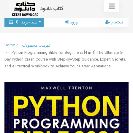
کتاب دانلود
ثبت‌نام
ورود
سبد خرید
0
Home
فهرست محصولات
Python Programming Bible for Beginners: [4 in 1] The Ultimate 5-
Day Python Crash Course with Step-by-Step Guidance, Expert Secrets,
and a Practical Workbook to Achieve Your Career Aspirations