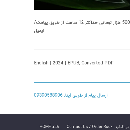
زمان تحویل کتاب های 600 هزار تومانی دانلود فوری از حساب کاربری می باشد، و زمان تحویل لینک دانلود کتاب های 500 هزار تومانی حداکثر 12 ساعت از طریق پیامک/
ایمیل
English | 2024 | EPUB, Converted PDF
ارسال پیام از طریق ایتا: 09390588906
 ما / سفارش کتاب
HOME خانه