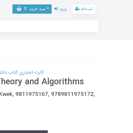
ثبت‌نام
ورود
سبد خرید
0
کارت اعتباری کتاب دانلود با 10,000,000 اعتبار دانلود کتا
heory and Algorithms
n Kwek, 9811975167, 9789811975172,