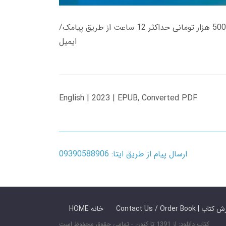
زمان تحویل کتاب های 600 هزار تومانی دانلود فوری از حساب کاربری می باشد، و زمان تحویل لینک دانلود کتاب های 500 هزار تومانی حداکثر 12 ساعت از طریق پیامک/
ایمیل
English | 2023 | EPUB, Converted PDF
ارسال پیام از طریق ایتا: 09390588906
 ما / سفارش کتاب
HOME خانه
کتاب دانلود: از 1391 تا کنون - تمامی حقوق محفوظ است