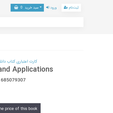
ثبت‌نام
ورود
سبد خرید
0
کارت اعتباری کتاب دانلود با 10,000,000 اعتبار دانلود کتا
and Applications
81685079307
he price of this book