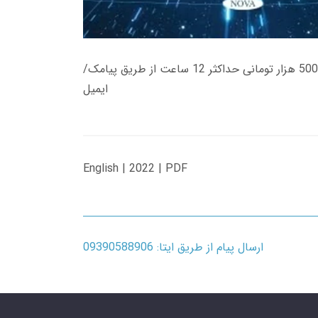
زمان تحویل کتاب های 600 هزار تومانی دانلود فوری از حساب کاربری می باشد، و زمان تحویل لینک دانلود کتاب های 500 هزار تومانی حداکثر 12 ساعت از طریق پیامک/
ایمیل
English | 2022 | PDF
ارسال پیام از طریق ایتا: 09390588906