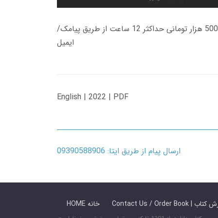
زمان تحویل کتاب های 600 هزار تومانی دانلود فوری از حساب کاربری می باشد، و زمان تحویل لینک دانلود کتاب های 500 هزار تومانی حداکثر 12 ساعت از طریق پیامک/
ایمیل
English | 2022 | PDF
ارسال پیام از طریق ایتا: 09390588906
 ما / سفارش کتاب
HOME خانه