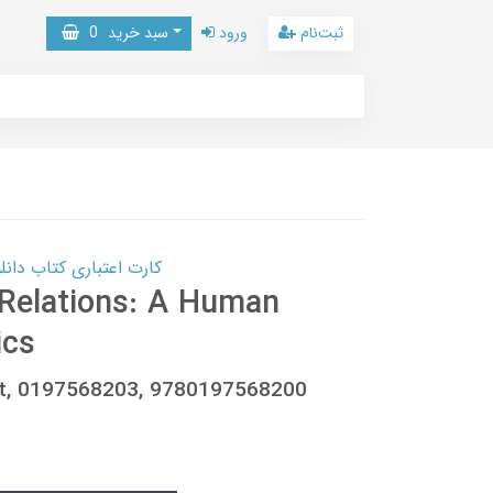
ثبت‌نام
ورود
سبد خرید
0
کارت اعتباری کتاب دانلود با 10,000,000 اعتبار دانلود کتا
 Relations: A Human
ics
dt, 0197568203, 9780197568200