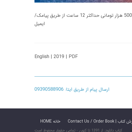
زمان تحویل کتاب های 600 هزار تومانی دانلود فوری از حساب کاربری می باشد، و زمان تحویل لینک دانلود کتاب های 500 هزار تومانی حداکثر 12 ساعت از طریق پیامک/
ایمیل
English | 2019 | PDF
ارسال پیام از طریق ایتا: 09390588906
 ما / سفارش کتاب
HOME خانه
کتاب دانلود: از 1391 تا کنون - تمامی حقوق محفوظ است