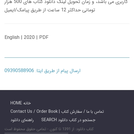
کاربری می باشد، و زمان تحویل لینک دانلود کتاب های 500 هزار
تومانی حداکثر 12 ساعت از طریق پیامک/ایمیل
English | 2020 | PDF
ارسال پیام از طریق ایتا: 09390588906
HOME خانه
Contact Us / Order Book | تماس با ما / سفارش کتاب
SEARCH جستجو در کتاب دانلود
راهنمای دانلود
کتاب دانلود: از 1391 تا کنون - تمامی حقوق محفوظ است