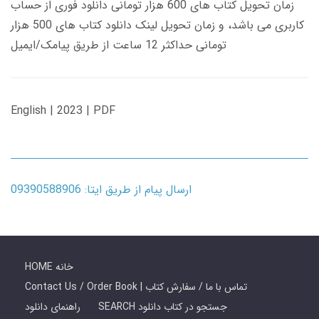
زمان تحویل کتاب های 600 هزار تومانی دانلود فوری از حساب
کاربری می باشد، و زمان تحویل لینک دانلود کتاب های 500 هزار
تومانی حداکثر 12 ساعت از طریق پیامک/ایمیل
English | 2023 | PDF
ارسال پیام از طریق ایتا: 09390588906
HOME خانه
Contact Us / Order Book | تماس با ما / سفارش کتاب
SEARCH جستجو در کتاب دانلود
راهنمای دانلود