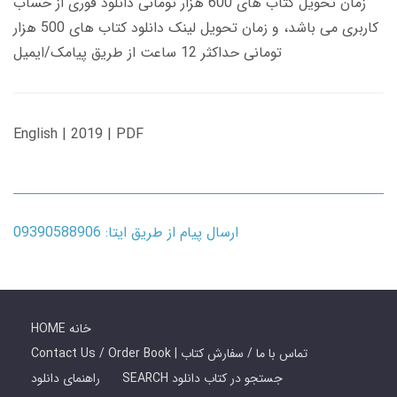
زمان تحویل کتاب های 600 هزار تومانی دانلود فوری از حساب
کاربری می باشد، و زمان تحویل لینک دانلود کتاب های 500 هزار
تومانی حداکثر 12 ساعت از طریق پیامک/ایمیل
English | 2019 | PDF
ارسال پیام از طریق ایتا: 09390588906
HOME خانه
Contact Us / Order Book | تماس با ما / سفارش کتاب
SEARCH جستجو در کتاب دانلود
راهنمای دانلود