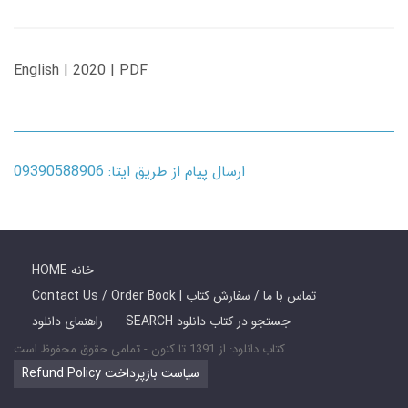
English | 2020 | PDF
ارسال پیام از طریق ایتا: 09390588906
HOME خانه
Contact Us / Order Book | تماس با ما / سفارش کتاب
SEARCH جستجو در کتاب دانلود
راهنمای دانلود
کتاب دانلود: از 1391 تا کنون - تمامی حقوق محفوظ است
Refund Policy سیاست بازپرداخت