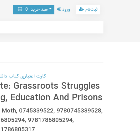
ثبت‌نام
ورود
سبد خرید
0
کارت اعتباری کتاب دانلود با 10,000,000 اعتبار دانلود کتا
ate: Grassroots Struggles
g, Education And Prisons
ich Moth, 0745339522, 9780745339528,
86805294, 9781786805294,
81786805317