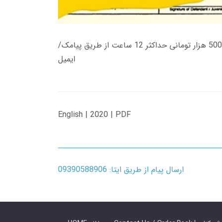
زمان تحویل کتاب های 600 هزار تومانی دانلود فوری از حساب کاربری می باشد، و زمان تحویل لینک دانلود کتاب های 500 هزار تومانی حداکثر 12 ساعت از طریق پیامک/
ایمیل
English | 2020 | PDF
ارسال پیام از طریق ایتا: 09390588906