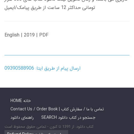
تومانی حداکثر 12 ساعت از طریق پیامک/ایمیل
English | 2019 | PDF
ارسال پیام از طریق ایتا: 09390588906
HOME خانه
Contact Us / Order Book | تماس با ما / سفارش کتاب
SEARCH جستجو در کتاب دانلود
راهنمای دانلود
کتاب دانلود: از 1391 تا کنون - تمامی حقوق محفوظ است