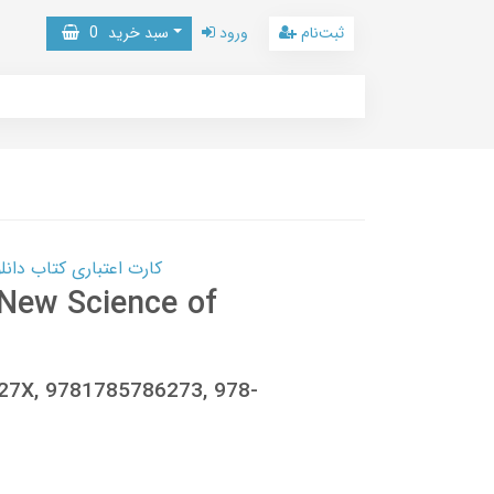
ثبت‌نام
ورود
سبد خرید
0
کارت اعتباری کتاب دانلود با 10,000,000 اعتبار دانلود کتا
 New Science of
627X, 9781785786273, 978-