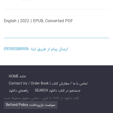
English | 2022 | EPUB, Converted PDF
ارسال پیام از طریق ایتا: 09390588906
HOME خانه
Contact Us / Order Book | تماس با ما / سفارش کتاب
SEARCH جستجو در کتاب دانلود
راهنمای دانلود
کتاب دانلود: از 1391 تا کنون - تمامی حقوق محفوظ است
Refund Policy سیاست بازپرداخت