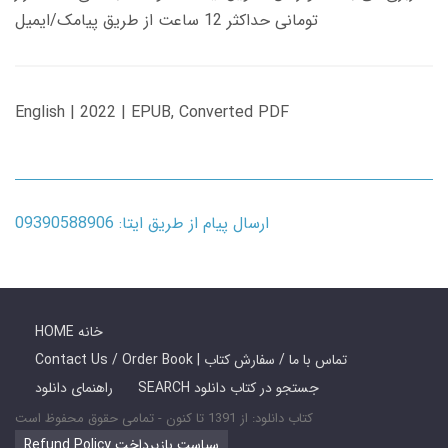
تومانی حداکثر 12 ساعت از طریق پیامک/ایمیل
English | 2022 | EPUB, Converted PDF
ارسال پیام از طریق ایتا: 09390588906
HOME خانه
Contact Us / Order Book | تماس با ما / سفارش کتاب
SEARCH جستجو در کتاب دانلود
راهنمای دانلود
کتاب دانلود: از 1391 تا کنون - تمامی حقوق محفوظ است
Refund Policy سیاست بازپرداخت