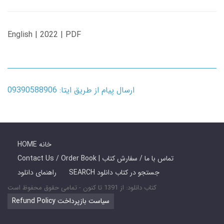
English | 2022 | PDF
ارسال پیام از طریق ایتا: 09390588906
HOME خانه
Contact Us / Order Book | تماس با ما / سفارش کتاب
SEARCH جستجو در کتاب دانلود
راهنمای دانلود
کتاب دانلود: از 1391 تا کنون - تمامی حقوق محفوظ است
Refund Policy سیاست بازپرداخت