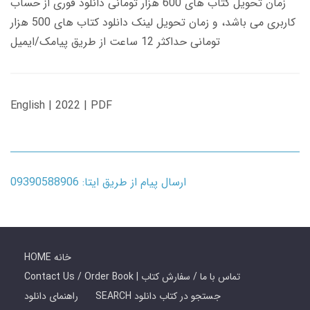
زمان تحویل کتاب های 600 هزار تومانی دانلود فوری از حساب
کاربری می باشد، و زمان تحویل لینک دانلود کتاب های 500 هزار
تومانی حداکثر 12 ساعت از طریق پیامک/ایمیل
English | 2022 | PDF
ارسال پیام از طریق ایتا: 09390588906
HOME خانه
Contact Us / Order Book | تماس با ما / سفارش کتاب
SEARCH جستجو در کتاب دانلود
راهنمای دانلود